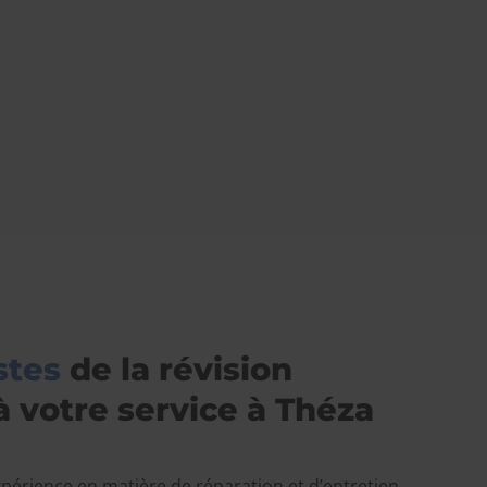
stes
de la révision
 votre service à Théza
périence en matière de réparation et d’entretien