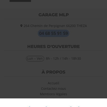
GARAGE MLP
264 Chemin de Perpignan
66200
THEZA
04 68 55 91 59
HEURES D'OUVERTURE
Lun – Ven
8h - 12h / 14h - 18h30
À PROPOS
Accueil
Contactez-nous
Mentions légales
Plan du site